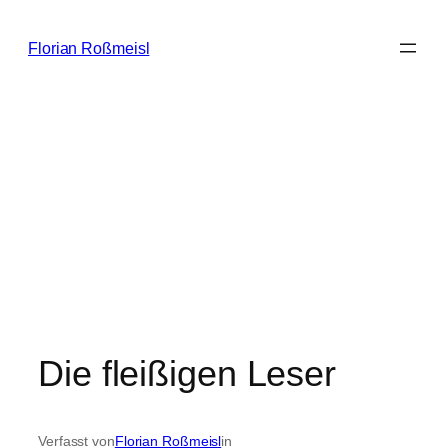
Zum
Inhalt
Florian Roßmeisl
springen
Die fleißigen Leser
Verfasst von
Florian Roßmeisl
in