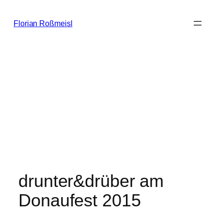
Zum
Inhalt
Florian Roßmeisl
springen
drunter&drüber am
Donaufest 2015