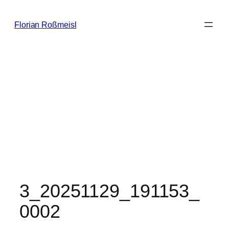
Zum
Inhalt
Florian Roßmeisl
springen
3_20251129_191153_
0002