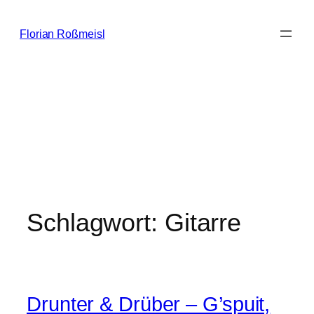
Zum
Inhalt
Florian Roßmeisl
springen
Schlagwort:
Gitarre
Drunter & Drüber – G’spuit,