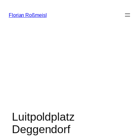
Zum
Inhalt
Florian Roßmeisl
springen
Luitpoldplatz
Deggendorf