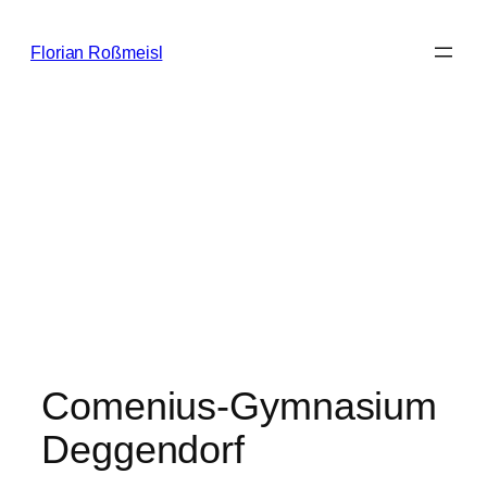
Zum
Inhalt
Florian Roßmeisl
springen
Comenius-Gymnasium
Deggendorf