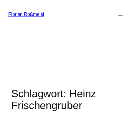
Zum
Inhalt
Florian Roßmeisl
springen
Schlagwort:
Heinz
Frischengruber