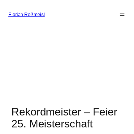
Zum
Inhalt
Florian Roßmeisl
springen
Rekordmeister – Feier
25. Meisterschaft