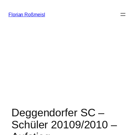
Zum
Inhalt
Florian Roßmeisl
springen
Deggendorfer SC –
Schüler 20109/2010 –