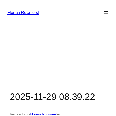
Zum
Inhalt
Florian Roßmeisl
springen
2025-11-29 08.39.22
Verfasst von
Florian Roßmeisl
in