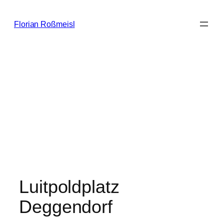
Zum
Inhalt
Florian Roßmeisl
springen
Luitpoldplatz
Deggendorf